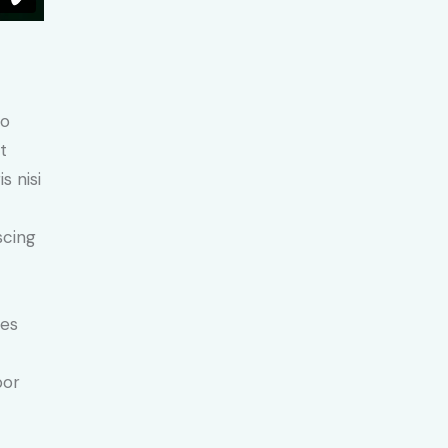
do
t
s nisi
scing
ies
por