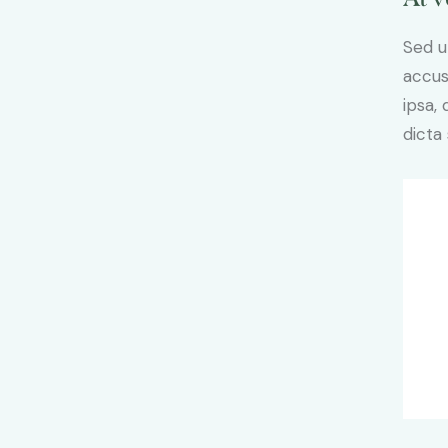
Sed u
accus
ipsa,
dicta 