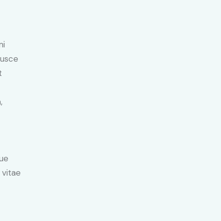
mi
Fusce
t
,
ue
 vitae