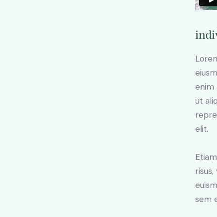
indi
Lorem
eiusm
enim 
ut al
repre
elit.
Etiam
risus
euism
sem e