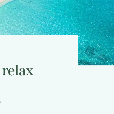
 relax
s