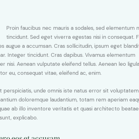
Proin faucibus nec mauris a sodales, sed elementum 
tincidunt. Sed eget viverra egestas nisi in consequat. 
es augue a accumsan. Cras sollicitudin, ipsum eget blandi
nar. Integer tincidunt. Cras dapibus. Vivamus elementum
r nisi. Aenean vulputate eleifend tellus. Aenean leo ligula
itor eu, consequat vitae, eleifend ac, enim.
t perspiciatis, unde omnis iste natus error sit voluptatem
antium doloremque laudantium, totam rem aperiam eaq
 quae ab illo inventore veritatis et quasi architecto beatae
 sunt, explicabo.
ero eos et accusam