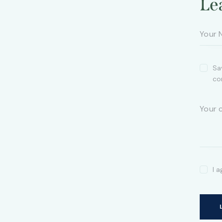
Le
Sa
co
I 