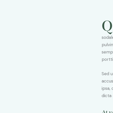
Q
sodal
pulvi
sempe
portt
Sed u
accus
ipsa,
dicta
At v