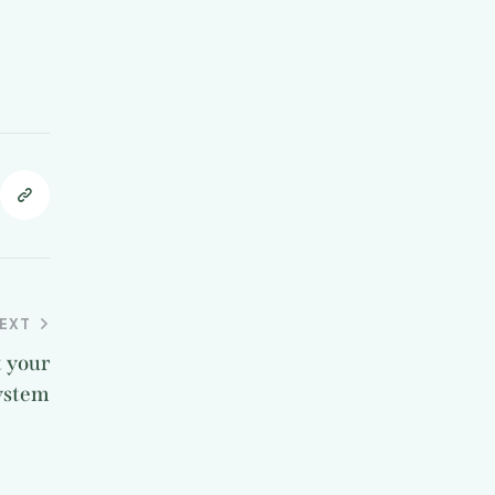
EXT
 your
ystem