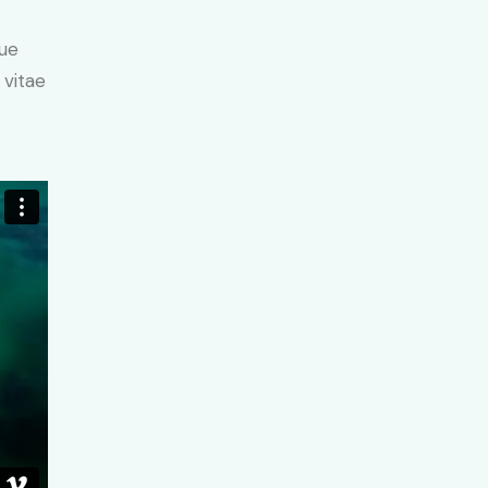
ue
 vitae