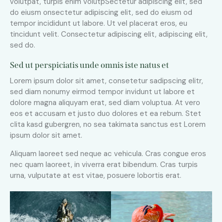
volutpat, turpis enim volutpSectetur adipiscing elit, sed
do eiusm onsectetur adipiscing elit, sed do eiusm od
tempor incididunt ut labore. Ut vel placerat eros, eu
tincidunt velit. Consectetur adipiscing elit, adipiscing elit,
sed do.
Sed ut perspiciatis unde omnis iste natus et
Lorem ipsum dolor sit amet, consetetur sadipscing elitr,
sed diam nonumy eirmod tempor invidunt ut labore et
dolore magna aliquyam erat, sed diam voluptua. At vero
eos et accusam et justo duo dolores et ea rebum. Stet
clita kasd gubergren, no sea takimata sanctus est Lorem
ipsum dolor sit amet.
Aliquam laoreet sed neque ac vehicula. Cras congue eros
nec quam laoreet, in viverra erat bibendum. Cras turpis
urna, vulputate at est vitae, posuere lobortis erat.