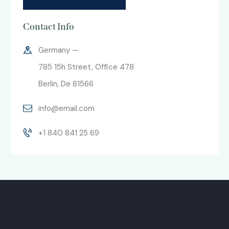
Contact Info
Germany —
785 15h Street, Office 478
Berlin, De 81566
info@email.com
+1 840 841 25 69